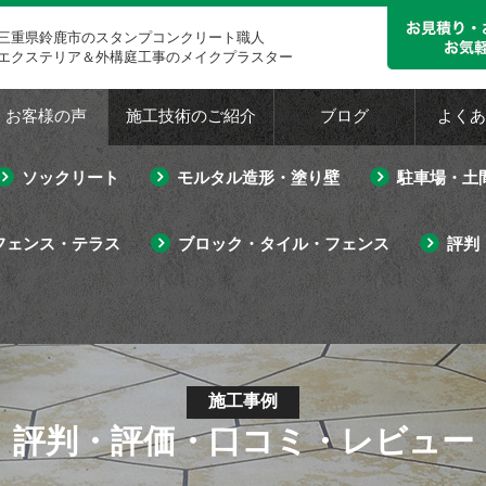
三重県鈴鹿市のスタンプコンクリート職人
エクステリア＆外構庭工事のメイクプラスター
・お客様の声
施工技術のご紹介
ブログ
よくあ
ソックリート
モルタル造形・塗り壁
駐車場・土
フェンス・テラス
ブロック・タイル・フェンス
評判
施工事例
評判・評価・口コミ・レビュー