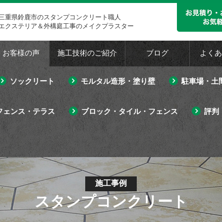
三重県鈴鹿市のスタンプコンクリート職人
エクステリア＆外構庭工事のメイクプラスター
・お客様の声
施工技術のご紹介
ブログ
よくあ
ソックリート
モルタル造形・塗り壁
駐車場・土
フェンス・テラス
ブロック・タイル・フェンス
評判
施工事例
スタンプコンクリート