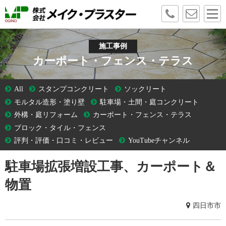
施工事例
カーポート・フェンス・テラス
All
スタンプコンクリート
ソックリート
モルタル造形・塗り壁
駐車場・土間・庭コンクリート
外構・庭リフォーム
カーポート・フェンス・テラス
ブロック・タイル・フェンス
評判・評価・口コミ・レビュー
YouTubeチャンネル
駐車場拡張増設工事、カーポート＆
物置
四日市市