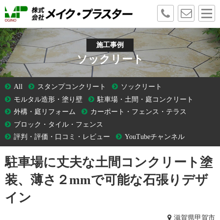
施工事例
ソックリート
All
スタンプコンクリート
ソックリート
モルタル造形・塗り壁
駐車場・土間・庭コンクリート
外構・庭リフォーム
カーポート・フェンス・テラス
ブロック・タイル・フェンス
評判・評価・口コミ・レビュー
YouTubeチャンネル
駐車場に丈夫な土間コンクリート塗
装、薄さ２mmで可能な石張りデザ
イン
滋賀県甲賀市