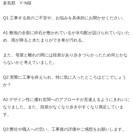
多気郡
Y
･
N
様
Q1:
工事する前のご不安や、お悩みを具体的にお聞かせください。
A1:
敷地の全面に砕石が敷かれているが水勾配が設けられていないた
め、雨が降ると水たまりができ車が汚れる。
また、母屋と離れの間には段差があり歩きづらかったため何とかな
らないかと考えていました。
Q2:
実際に工事を終えられ、特に気に入ったところはどこでしょう
か？
A2:
デザイン性に優れ玄関へのアプローチが見違えるようにきれいに
なりました。また、段差がなくなり歩きやすくなり満足していま
す。
Q3:
弊社や職人への労い、工事後の評価やご感想をお願いします。