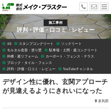
施工事例
評判・評価・口コミ・レビュー
All
スタンプコンクリート
ソックリート
モルタル造形・塗り壁
駐車場・土間・庭コンクリート
外構・庭リフォーム
カーポート・フェンス・テラス
ブロック・タイル・フェンス
評判・評価・口コミ・レビュー
YouTubeチャンネル
デザイン性に優れ、玄関アプローチ
が見違えるようにきれいになった
多気郡