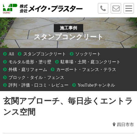
施工事例
スタンプコンクリート
All
スタンプコンクリート
ソックリート
モルタル造形・塗り壁
駐車場・土間・庭コンクリート
外構・庭リフォーム
カーポート・フェンス・テラス
ブロック・タイル・フェンス
評判・評価・口コミ・レビュー
YouTubeチャンネル
玄関アプローチ、毎日歩くエントラ
ンス空間
四日市市