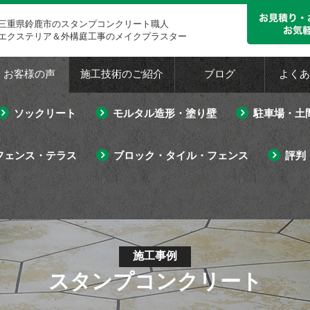
三重県鈴鹿市のスタンプコンクリート職人
エクステリア＆外構庭工事のメイクプラスター
・お客様の声
施工技術のご紹介
ブログ
よくあ
ソックリート
モルタル造形・塗り壁
駐車場・土
フェンス・テラス
ブロック・タイル・フェンス
評判
施工事例
スタンプコンクリート