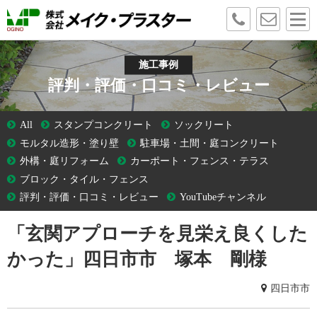
施工事例
評判・評価・口コミ・レビュー
All
スタンプコンクリート
ソックリート
モルタル造形・塗り壁
駐車場・土間・庭コンクリート
外構・庭リフォーム
カーポート・フェンス・テラス
ブロック・タイル・フェンス
評判・評価・口コミ・レビュー
YouTubeチャンネル
「玄関アプローチを見栄え良くした
かった」四日市市 塚本 剛様
四日市市