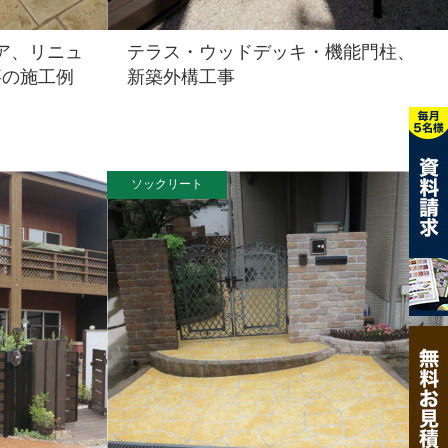
ア、リニュ
テラス・ウッドデッキ・機能門柱、
事の施工例
新築外構工事
ソックリート