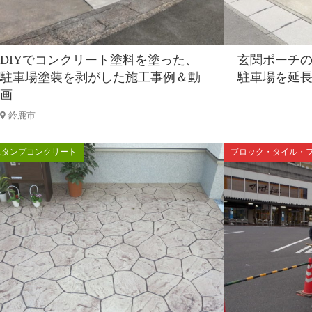
DIYでコンクリート塗料を塗った、
玄関ポーチ
駐車場塗装を剥がした施工事例＆動
駐車場を延
画
鈴鹿市
スタンプコンクリート
ブロック・タイル・