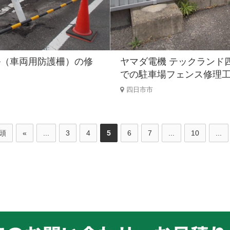
ル（車両用防護柵）の修
ヤマダ電機 テックランド
での駐車場フェンス修理
四日市市
先頭
«
...
3
4
5
6
7
...
10
...