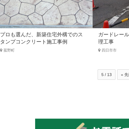
プロも選んだ、新築住宅外構でのス
ガードレー
タンプコンクリート施工事例
理工事
菰野町
四日市市
5 / 13
« 