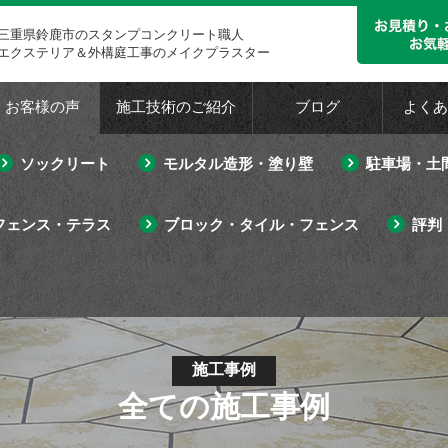
三重県鈴鹿市のスタンプコンクリート職人
エクステリア＆外構庭工事のメイクプラスター
・お客様の声
施工技術のご紹介
ブログ
よくあ
ソックリート
モルタル造形・塗り壁
駐車場・土
フェンス・テラス
ブロック・タイル・フェンス
評判
施工事例
全ての施工事例