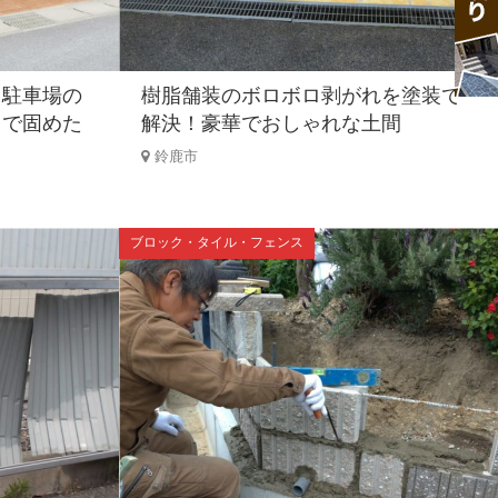
・駐車場の
樹脂舗装のボロボロ剥がれを塗装で
トで固めた
解決！豪華でおしゃれな土間
鈴鹿市
ブロック・タイル・フェンス