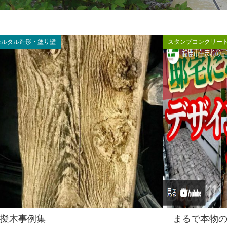
モルタル造形・塗り壁
スタンプコンクリー
擬木事例集
まるで本物