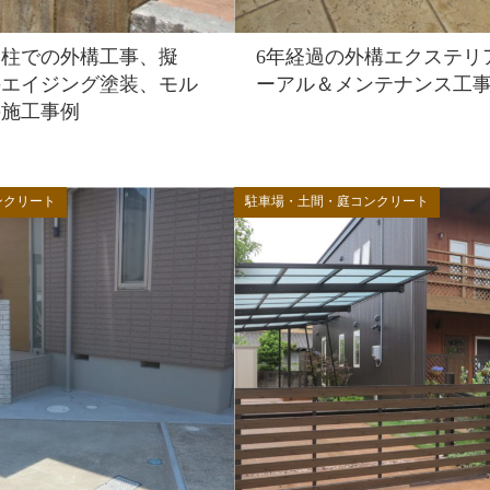
門柱での外構工事、擬
6年経過の外構エクステリ
のエイジング塗装、モル
ーアル＆メンテナンス工
の施工事例
ンクリート
駐車場・土間・庭コンクリート