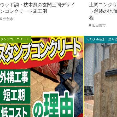
ウッド調・枕木風の玄関土間デザイ
土間コンク
ンコンクリート施工例
ト舗装の地
程
伊勢市
四日市市
スタンプコンクリート
モルタル造形・塗り