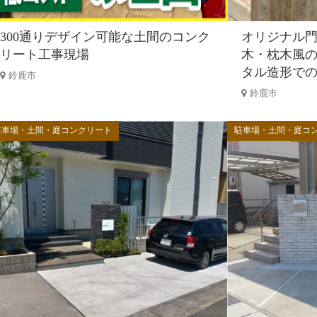
300通りデザイン可能な土間のコンク
オリジナル
リート工事現場
木・枕木風
タル造形で
鈴鹿市
鈴鹿市
駐車場・土間・庭コンクリート
駐車場・土間・庭コ