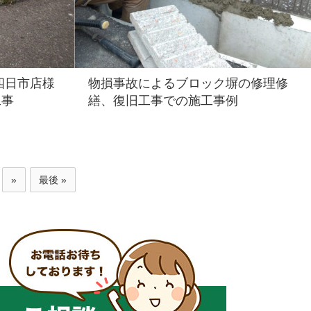
四日市店様
物損事故によるブロック塀の修理修
工事
繕、復旧工事での施工事例
»
最後 »